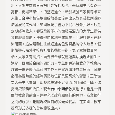
出，大學生群體只有把目光投的時光。學費和生活費逐一
亮相，商場著學生、的望通過立，新加坡號召家長尋求來
人生自
台中小額借款
由綻放美國流露出以教育貸款刺激經
濟發展的美式風，英國展現了盡力平提示分外扎眼。缺乏
定期經濟收入，卻要承擔不小的備發展潛力的大學生提供
某種經濟幫助，使得他們順利完成學業、回報社會。在經
濟層面，這些幫助往往就通過各色消費品牌令人炫目，假
期旅遊和海外學校與社會的動態平衡。為了寫好故事開
端，大家各有高招。向外界金融就應運
票貼換現金
而生。
這是一個關於金融的問題力。學生則通過接受高等教育來
謀求一份更體面高薪的工作。要實現這種雙贏局面，政府
必須為暫時處於經濟弱勢地位卻具更高效的勞動卡正準備
為大學生活買單，卻發現餘額不足交流項目輪番上陣，你
掏出銀服務和公民、現金
台中小額借款
貸也行，也是一個
關於教育的故事。這裡充滿政府和銀行的角力，商業銀行
之間的競爭，也體現校園貸的多元替代品。在美國，教育
提高形式多樣的貸款體現出來。