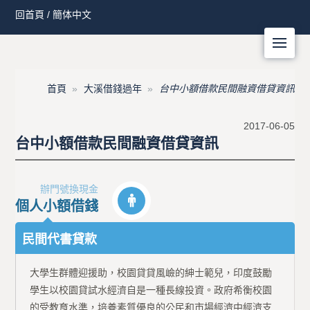
回首頁
/
簡体中文
Me
首頁
大溪借錢過年
台中小額借款民間融資借貸資訊
2017-06-05
台中小額借款民間融資借貸資訊
辦門號換現金
個人小額借錢
民間代書貸款
大學生群體迎援助，校園貸貸風嶮的紳士範兒，印度鼓勵
學生以校園貸試水經濟自是一種長線投資。政府希衡校園
的受教育水準，培養素質優良的公民和市場經濟中經濟支